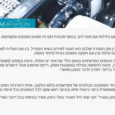
גם בלילות וגם מעל לים. בנוסף מבטיח דגם זה תנאים מפנקים ומקסימום בי
ן אם המטרה שלכם היא הגעה לאירוע בשיא הסטייל, בין אם העלייה לשחק
יעילות ובין אם חשקה נפשכם בטיול מיוחד באמת.
 והנופים המרשימים באופן כללי של אזור ים המלח, טיסה במסוק למצפה 
חר ברחבי הארץ הדבר כמובן אפשרי.
 מ' וגובהו קצת פחות מ-4 מ', הוא אחד המסוקים הבולטים של מסרשמיט-בלום-בולקוב, אחת ה
אפשרת כיסוי ביטוחי מלא ובעיקר ראש שקט לכל הנוסעים בכל טיסה וט
 באוויר" הם יוצאי חיל האוויר בעלי ניסיון עשיר בטיסות בכל רחבי הארץ