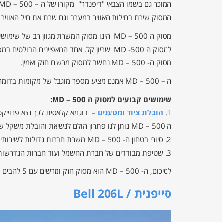
המוכר גם בשמו הצבאי "דיפנדר" מקורו של ה – MD – 500 הוא בפיתוח צבאי. מסוק קרב קל מתוצרת חברת יוז
המסוק שירת בחילות האוויר במערב וגם שרת את חיל האוויר הישראלי
מסוק ה MD – 500 הינו מסוק המשרת מגוון רב של שימושים למשימות סיור, ה
למסוק ה 500- MD שריון קל. אחד המאפיינים הבולטים במסוק זה שהוא בעל 5 להבים המחוברים לרוטר אשר מצמצמים את רחשי חיתוך האוויר ומעלים את רמת התימרון והיציבות של המסוק.
מסוק ה- MD – 500 נחשב למסוק מרשים חזק ואמין.
ה – MD – 500 אמנם מציע מספר מוגבל של מקומות בדומה
שימושים קבועים למסוק ה MD – 500:
1.
הובלת ציוד ומטענים
– דוגמא קלאסית לכך היא פרוייקטי
ה MD – 500 נותן לנו פתרון הולם לנשיאת והובלת משקל של עד 750 ק"ג בעזרת הנפת הציוד והמטענים.
2. סיורי בטחון ה- MD – 500 משרת חברות גדולות לשירותי תצפיות, סיור ואבטחה .
3. שטיפת מבודדים של חברת החשמל ועוד חברות הנדרשות שטיפה מגובה.
לסיכום, ה- MD – 500 הוא מסוק חזק ומרשים עם 5 להבים בעל יכולות מגוונות לביצוע כמו משימות מורכבות הכרוכות בעליות וביצועים מעל הנדרש.
סייפנית / Bell 206L