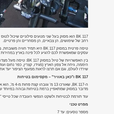
BK 117
הוא מסוק בעל שני מנועים סילוניים שיכול לטוס 
רחב של שימושים, הן צבאיים, הן מסחריים והן פרטיים.
טיסה פרטית במסוק
BK 117
היא תמיד חוויה משובחת, בי
עסקים שמאפשרת לכם להגיע לכל פינה בארץ במהירות וב
בין האפשרויות של טיול במסוק
BK 117
: טיסה מעל מצדה
שירדו לעולם, וגם אם תרצו לראות ממעוף הציפור יעד א
BK 117
ו"כאן באוויר" – מקסימום בטיחות
ה-
BK 117
, שאורכו 13
מדובר במסוק שמתאפיין ברמת בטיחות גבוהה במיוחד שמ
עוד תורמת לבטיחות ולשקט הנפשי העובדה שכל טייסי "כאן
מפרט טכני
מספר נוסעים: עד 7