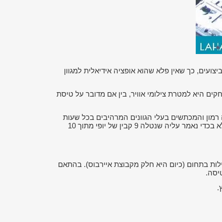
צועים, כך שאין פלא שהוא אופציה אידיאלית למגוון
ים היא למטרת צילומי אוויר, בין אם מדובר על טיסת
רמון והמכתשים בעלי הגוונים המרהיבים בכל שעות
היממה, גיחה אל צפון הארץ (מגידו, קצרין, כפר נחום ועוד), יציאה לחופשה באילת באמצעות מסוק, ריחוף מהפנט מעל ירושלים שלא בכדי נאמר עליה שנטלה 9 קבין של יופי מתוך 10
יצרניות המובילות בתחום (כיום היא חלק מקבוצת איירבוס). בהתאם
יסה.
.