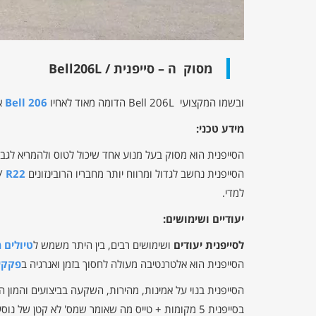
מסוק ה – סייפנית / Bell206L
ובשמו המקצועי Bell 206L הדומה מאוד לאחיו
Bell 206
אך
מידע טכני:
הסייפנית הוא מסוק בעל מנוע אחד שיכול לטוס ולהמריא לגב
הסייפנית נחשב לגדול ומרווח יותר מחבריו הרובינזונים
R22
/
למדי.
יעודיים ושימושים:
לסייפנית יעודים
ושימושים רבים, בין היתר משמש ל
טיולים 
הסייפנית הוא אלטרנטיבה מעולה לחסוך בזמן ואנרגיה ב
פקקי
הסייפנית בנוי על אמינות, מהירות, השקעה בביצועים והמון ה
בסייפנית 5 מקומות + טייס מה שאומר שמס' לא קטן 