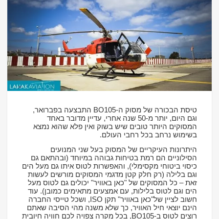
טיסת הבכורה של מסוק ה-
BO105
התבצעה בפברואר,
וגם היום, יותר מ-50 שנה אחרי, עדיין מדובר באחד
המסוקים היותר טובים שיש בשוק ואין פלא שהוא נמצא
בשימוש נרחב בכל רחבי העולם.
היתרונות העיקריים של המסוק בעל שני המנועים
הסילוניים הם רמת בטיחות גבוהה במיוחד (ובהתאם גם
כיסוי ביטוחי מקסימלי), והאפשרות לטוס איתו גם מעל הים
וגם בלילה (רק חלק קטן מדגמי המסוקים מורשים לעשות
זאת – כל המסוקים של "כאן באוויר" יכולים גם לטוס מעל
הים וגם לטוס בלילות, עם אמצעים מתאימים כמובן). עוד
חשוב לציין של"כאן באוויר" תקן
ISO
, ושכל טייסי החברה
הינם יוצאי חיל האוויר, כך שלא משנה מהי הסיבה שאתם
רוצים לטוס ב-
BO105
, בכל מקרה צפויה לכם חוויה חיובית