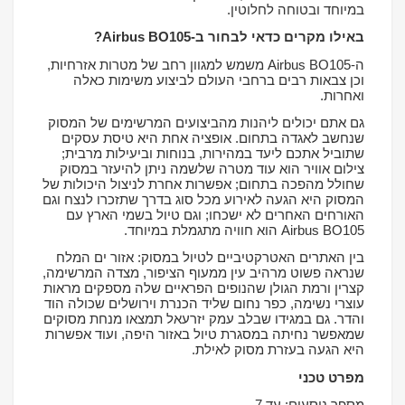
במיוחד ובטוחה לחלוטין.
באילו מקרים כדאי לבחור ב-
Airbus BO105
?
ה-
Airbus BO105
משמש למגוון רחב של מטרות אזרחיות,
וכן צבאות רבים ברחבי העולם לביצוע משימות כאלה
ואחרות.
גם אתם יכולים ליהנות מהביצועים המרשימים של המסוק
שנחשב לאגדה בתחום. אופציה אחת היא טיסת עסקים
שתוביל אתכם ליעד במהירות, בנוחות וביעילות מרבית;
צילום אוויר הוא עוד מטרה שלשמה ניתן להיעזר במסוק
שחולל מהפכה בתחום; אפשרות אחרת לניצול היכולות של
המסוק היא הגעה לאירוע מכל סוג בדרך שתזכרו לנצח וגם
האורחים האחרים לא ישכחו; וגם טיול בשמי הארץ עם
Airbus BO105
הוא חוויה מתגמלת במיוחד.
בין האתרים האטרקטיביים לטיול במסוק: אזור ים המלח
שנראה פשוט מרהיב עין ממעוף הציפור, מצדה המרשימה,
קצרין ורמת הגולן שהנופים הפראיים שלה מספקים מראות
עוצרי נשימה, כפר נחום שליד הכנרת וירושלים שכולה הוד
והדר. גם במגידו שבלב עמק יזרעאל תמצאו מנחת מסוקים
שמאפשר נחיתה במסגרת טיול באזור היפה, ועוד אפשרות
היא הגעה בעזרת מסוק לאילת.
מפרט טכני
מספר נוסעים: עד 7