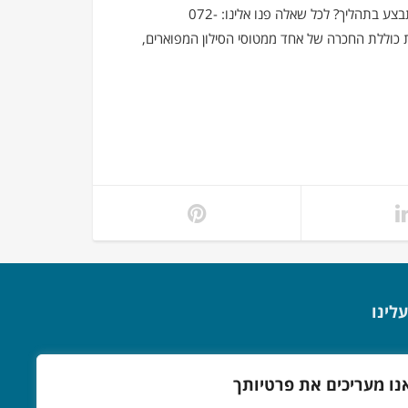
טיסות פרטיות במטוסי מנהלים מאפשרים לכם גמישות רבה ועמידה בזמנים. עבור מי מתאים שירות השכרת מטוסים פרטיים ואיך מתבצע בתהליך? לכל שאלה פנו אלינו: 072-
טית כוללת החכרה של אחד ממטוסי הסילון המפוארים,
עלינו
בטיחות במסוק
נו מעריכים את פרטיותך
גלריית תמונות